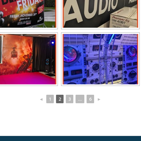
◄
1
2
3
...
6
►