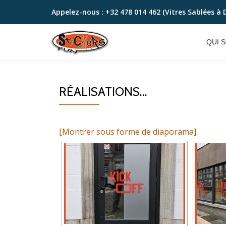
Appelez-nous :
+32 478 014 462 (Vitres Sablées à 
Aller
au
QUI 
contenu
RÉALISATIONS…
[Montrer sous forme de diaporama]