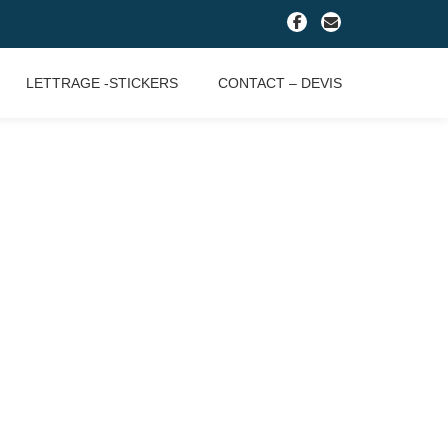
fa-
fa-
facebook
envelope
LETTRAGE -STICKERS
CONTACT – DEVIS